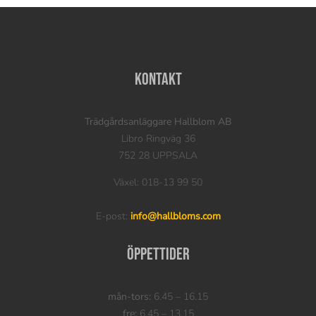
Kontakt
Trädgårdsanläggare Hallblom AB
Libro Ringväg 36
752 28 UPPSALA
Växel: 018-13 99 50
E-post:
info@hallbloms.com
Öppettider
mån-tors:
6.45 – 16.15
fre:
6.45 – 13.15