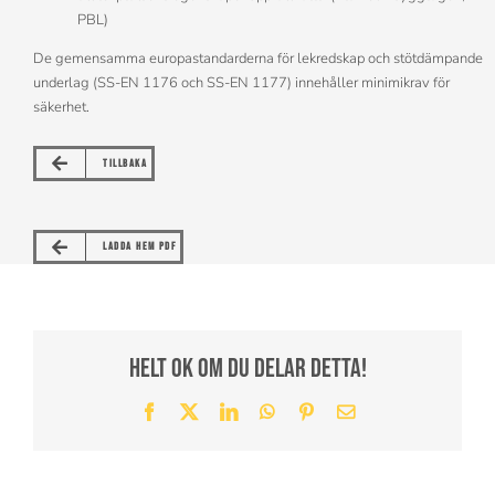
PBL)
De gemensamma europastandarderna för lekredskap och stötdämpande
underlag (SS-EN 1176 och SS-EN 1177) innehåller minimikrav för
säkerhet.
TILLBAKA
LADDA HEM PDF
Helt ok om du delar detta!
Facebook
X
LinkedIn
WhatsApp
Pinterest
E-
post