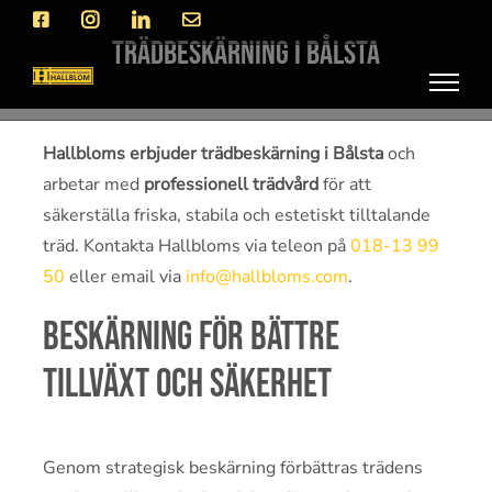
Fortsätt
Facebook
Instagram
LinkedIn
E-
post
till
Trädbeskärning i Bålsta
innehållet
Hallbloms erbjuder trädbeskärning i Bålsta
och
arbetar med
professionell trädvård
för att
säkerställa friska, stabila och estetiskt tilltalande
träd. Kontakta Hallbloms via teleon på
018-13 99
50
eller email via
info@hallbloms.com
.
Beskärning för bättre
tillväxt och säkerhet
Genom strategisk beskärning förbättras trädens