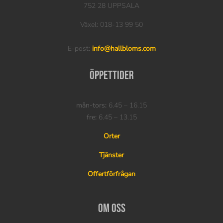
752 28 UPPSALA
Växel: 018-13 99 50
E-post:
info@hallbloms.com
Öppettider
mån-tors:
6.45 – 16.15
fre:
6.45 – 13.15
Orter
Tjänster
Offertförfrågan
Om oss