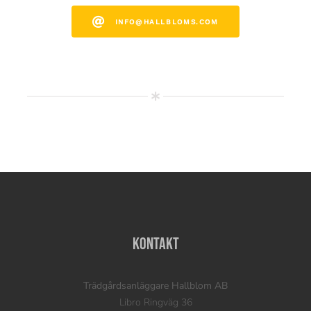
INFO@HALLBLOMS.COM
Kontakt
Trädgårdsanläggare Hallblom AB
Libro Ringväg 36