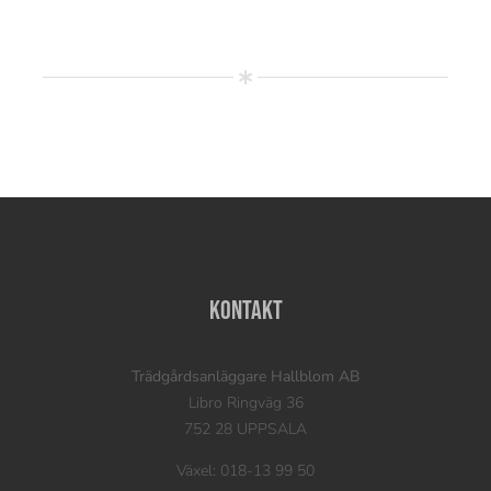
Kontakt
Trädgårdsanläggare Hallblom AB
Libro Ringväg 36
752 28 UPPSALA
Växel: 018-13 99 50