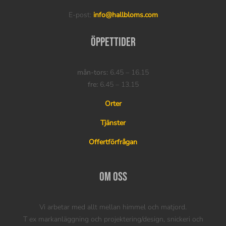
E-post:
info@hallbloms.com
Öppettider
mån-tors:
6.45 – 16.15
fre:
6.45 – 13.15
Orter
Tjänster
Offertförfrågan
Om oss
Vi arbetar med allt mellan himmel och matjord.
T ex markanläggning och projektering/design, snickeri och