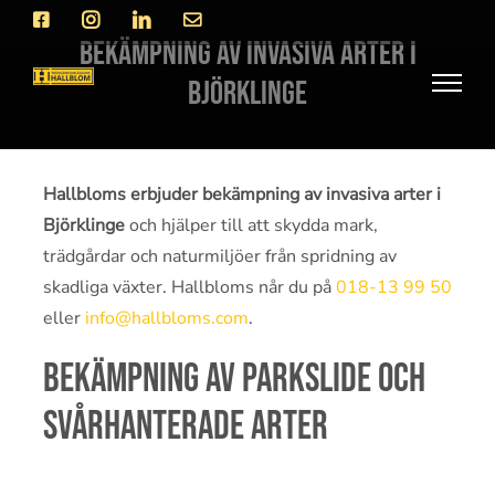
Fortsätt
Facebook
Instagram
LinkedIn
E-
post
till
bekämpning av invasiva arter i
innehållet
Björklinge
Hallbloms erbjuder bekämpning av invasiva arter i
Björklinge
och hjälper till att skydda mark,
trädgårdar och naturmiljöer från spridning av
skadliga växter. Hallbloms når du på
018-13 99 50
eller
info@hallbloms.com
.
Bekämpning av parkslide och
svårhanterade arter