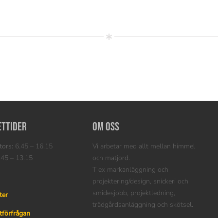
ettider
Om oss
ors:
6.45 – 16.15
Vi arbetar med allt mellan himmel
45 – 13.15
och matjord.
T ex markanläggning och
projektering/design, snickeri och
smidesjobb, projektledning,
ter
trädgårdsanläggning och skötsel.
tförfrågan