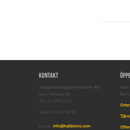
Kontakt
Öpp
Trädgårdsanläggare Hallblom AB
mån-t
Libro Ringväg 36
fre:
6.
752 28 UPPSALA
Orter
Växel: 018-13 99 50
Tjäns
E-post:
info@hallbloms.com
Offer