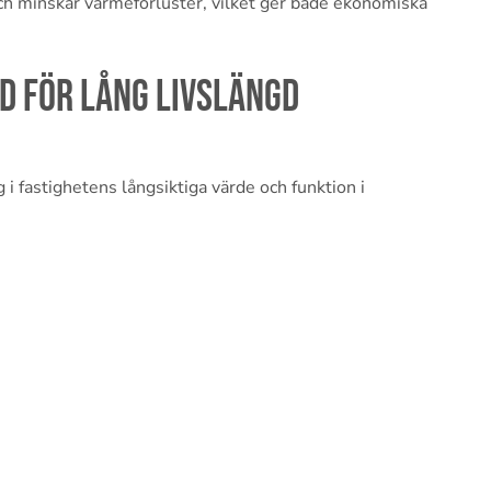
ch minskar värmeförluster, vilket ger både ekonomiska
 för lång livslängd
 i fastighetens långsiktiga värde och funktion i