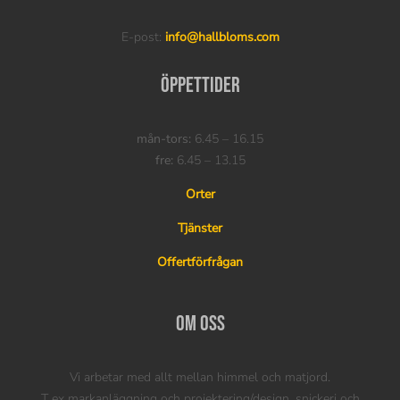
E-post:
info@hallbloms.com
Öppettider
mån-tors:
6.45 – 16.15
fre:
6.45 – 13.15
Orter
Tjänster
Offertförfrågan
Om oss
Vi arbetar med allt mellan himmel och matjord.
T ex markanläggning och projektering/design, snickeri och