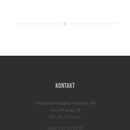
Kontakt
Trädgårdsanläggare Hallblom AB
Libro Ringväg 36
752 28 UPPSALA
Växel: 018-13 99 50