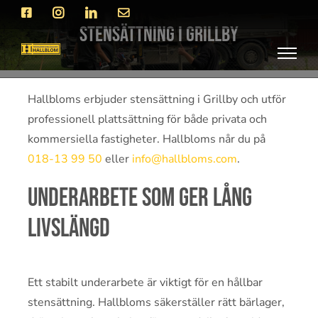
Fortsätt
Facebook
Instagram
LinkedIn
E-
post
till
Stensättning i Grillby
innehållet
Hallbloms erbjuder stensättning i Grillby och utför
professionell plattsättning för både privata och
kommersiella fastigheter. Hallbloms når du på
018-13 99 50
eller
info@hallbloms.com
.
Underarbete som ger lång
livslängd
Ett stabilt underarbete är viktigt för en hållbar
stensättning. Hallbloms säkerställer rätt bärlager,