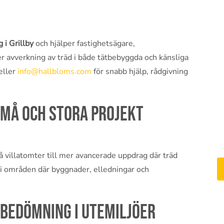
 i Grillby
och hjälper fastighetsägare,
r avverkning av träd i både tätbebyggda och känsliga
eller
info@hallbloms.com
för snabb hjälp, rådgivning
små och stora projekt
på villatomter till mer avancerade uppdrag där träd
t i områden där byggnader, elledningar och
bedömning i utemiljöer