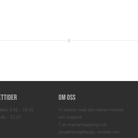
ettider
Om oss
ors:
6.45 – 16.15
Vi arbetar med allt mellan himmel
45 – 13.15
och matjord.
T ex markanläggning och
projektering/design, snickeri och