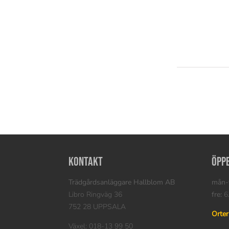
Kontakt
Öpp
Trädgårdsanläggare Hallblom AB
mån-t
Libro Ringväg 36
fre:
6.
752 28 UPPSALA
Orter
Växel: 018-13 99 50