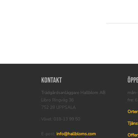
Kontakt
Öpp
Trädgårdsanläggare Hallblom AB
mån-t
Libro Ringväg 36
fre:
6.
752 28 UPPSALA
Orter
Växel: 018-13 99 50
Tjäns
E-post:
info@hallbloms.com
Offer