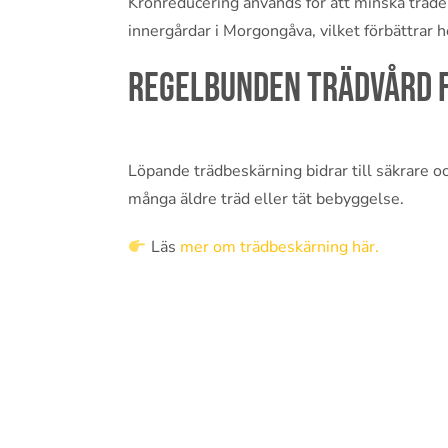
Kronreducering används för att minska träden
innergårdar i Morgongåva, vilket förbättrar h
Regelbunden trädvård 
Löpande trädbeskärning bidrar till säkrare o
många äldre träd eller tät bebyggelse.
Läs
mer om trädbeskärning här.