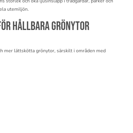
s storlek och öka ljusinsläpp i trädgårdar, parker och
ela utemiljön.
för hållbara grönytor
ch mer lättskötta grönytor, särskilt i områden med