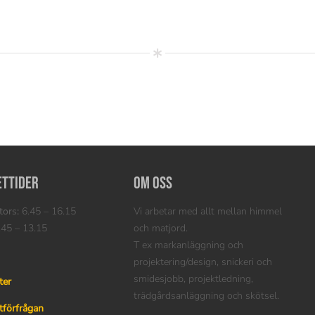
ettider
Om oss
ors:
6.45 – 16.15
Vi arbetar med allt mellan himmel
45 – 13.15
och matjord.
T ex markanläggning och
projektering/design, snickeri och
smidesjobb, projektledning,
ter
trädgårdsanläggning och skötsel.
tförfrågan