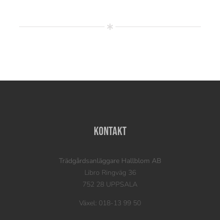
Kontakt
Trädgårdsanläggare Hallblom AB
Libro Ringväg 36
752 28 UPPSALA
Växel: 018-13 99 50