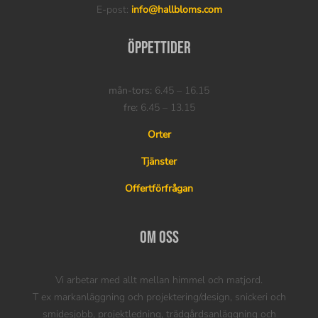
E-post:
info@hallbloms.com
Öppettider
mån-tors:
6.45 – 16.15
fre:
6.45 – 13.15
Orter
Tjänster
Offertförfrågan
Om oss
Vi arbetar med allt mellan himmel och matjord.
T ex markanläggning och projektering/design, snickeri och
smidesjobb, projektledning, trädgårdsanläggning och