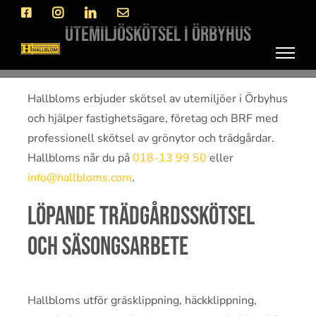
Fortsätt
Facebook
Instagram
LinkedIn
E-
post
till
Utemiljöskötsel i Örbyhus
innehållet
Hallbloms erbjuder skötsel av utemiljöer i Örbyhus
och hjälper fastighetsägare, företag och BRF med
professionell skötsel av grönytor och trädgårdar.
Hallbloms når du på
018-13 99 50
eller
info@hallbloms.com
.
Löpande trädgårdsskötsel
och säsongsarbete
Hallbloms utför gräsklippning, häckklippning,