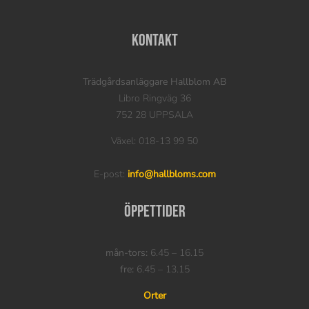
Kontakt
Trädgårdsanläggare Hallblom AB
Libro Ringväg 36
752 28 UPPSALA
Växel: 018-13 99 50
E-post:
info@hallbloms.com
Öppettider
mån-tors:
6.45 – 16.15
fre:
6.45 – 13.15
Orter