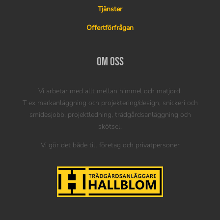
Tjänster
Offertförfrågan
Om oss
Vi arbetar med allt mellan himmel och matjord.
T ex markanläggning och projektering/design, snickeri och
smidesjobb, projektledning, trädgårdsanläggning och
skötsel.
Vi gör det både till företag och privatpersoner