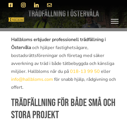
Fortsätt
Facebook
Instagram
LinkedIn
E-
post
till
Trädfällning i Östervåla
innehållet
Hallbloms erbjuder professionell trädfällning i
Östervåla
och hjälper fastighetsägare,
bostadsrättsföreningar och företag med säker
avverkning av träd i både tätbebyggda och känsliga
miljöer. Hallbloms når du på
018-13 99 50
eller
info@hallbloms.com
för snabb hjälp, rådgivning och
offert.
Trädfällning för både små och
stora projekt