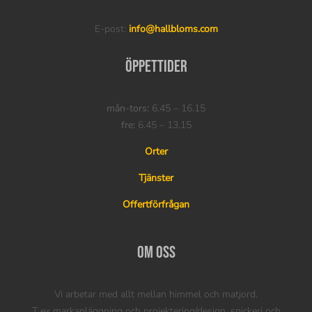
E-post:
info@hallbloms.com
Öppettider
mån-tors:
6.45 – 16.15
fre:
6.45 – 13.15
Orter
Tjänster
Offertförfrågan
Om oss
Vi arbetar med allt mellan himmel och matjord.
T ex markanläggning och projektering/design, snickeri och