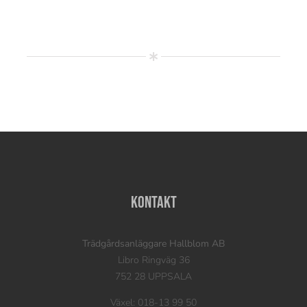
Kontakt
Trädgårdsanläggare Hallblom AB
Libro Ringväg 36
752 28 UPPSALA
Växel: 018-13 99 50