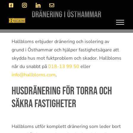
Fortsätt
Facebook
Instagram
LinkedIn
E-
post
till
Dränering i Östhammar
innehållet
Hallbloms erbjuder dränering och isolering av
grund i Östhammar och hjälper fastighetsägare att
skydda hus mot fuktproblem och skador. Hallbloms
når du snabbt på
018-13 99 50
eller
info@hallbloms.com
.
Husdränering för torra och
säkra fastigheter
Hallbloms utför komplett dränering som leder bort