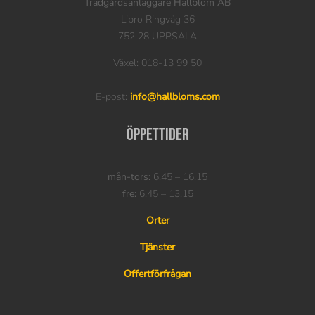
Trädgårdsanläggare Hallblom AB
Libro Ringväg 36
752 28 UPPSALA
Växel: 018-13 99 50
E-post:
info@hallbloms.com
Öppettider
mån-tors:
6.45 – 16.15
fre:
6.45 – 13.15
Orter
Tjänster
Offertförfrågan