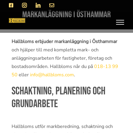
Fortsätt
Facebook
Instagram
LinkedIn
E-
post
till
Markanläggning i Östhammar
innehållet
Hallbloms erbjuder markanläggning i Östhammar
och hjälper till med kompletta mark- och
anläggningsarbeten för fastigheter, företag och
bostadsområden. Hallbloms når du på
018-13 99
50
eller
info@hallbloms.com
.
Schaktning, planering och
grundarbete
Hallbloms utför markberedning, schaktning och