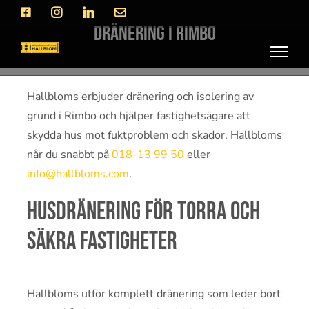
Fortsätt
Facebook
Instagram
LinkedIn
E-
post
till
Dränering i Rimbo
innehållet
Hallbloms erbjuder dränering och isolering av
grund i Rimbo och hjälper fastighetsägare att
skydda hus mot fuktproblem och skador. Hallbloms
når du snabbt på
018-13 99 50
eller
info@hallbloms.com
.
Husdränering för torra och
säkra fastigheter
Hallbloms utför komplett dränering som leder bort