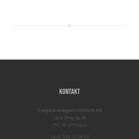
Kontakt
Trädgårdsanläggare Hallblom AB
Libro Ringväg 36
752 28 UPPSALA
Växel: 018-13 99 50