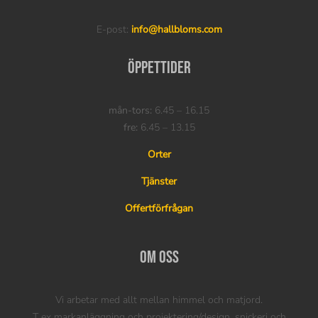
E-post:
info@hallbloms.com
Öppettider
mån-tors:
6.45 – 16.15
fre:
6.45 – 13.15
Orter
Tjänster
Offertförfrågan
Om oss
Vi arbetar med allt mellan himmel och matjord.
T ex markanläggning och projektering/design, snickeri och