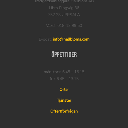
Trädgårdsanläggare Hallblom AB
Libro Ringväg 36
752 28 UPPSALA
Växel: 018-13 99 50
E-post:
info@hallbloms.com
Öppettider
mån-tors:
6.45 – 16.15
fre:
6.45 – 13.15
Orter
Tjänster
Offertförfrågan