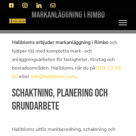
Fortsätt
Facebook
Instagram
LinkedIn
E-
post
till
Markanläggning i Rimbo
innehållet
Hallbloms erbjuder markanläggning i Rimbo
och
hjälper till med kompletta mark- och
anläggningsarbeten för fastigheter, företag och
bostadsområden. Hallbloms når du på
018-13 99
50
eller
info@hallbloms.com
.
Schaktning, planering och
grundarbete
Hallbloms utför markberedning, schaktning och