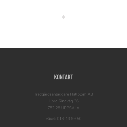
Kontakt
Trädgårdsanläggare Hallblom AB
Libro Ringväg 36
752 28 UPPSALA
Växel: 018-13 99 50