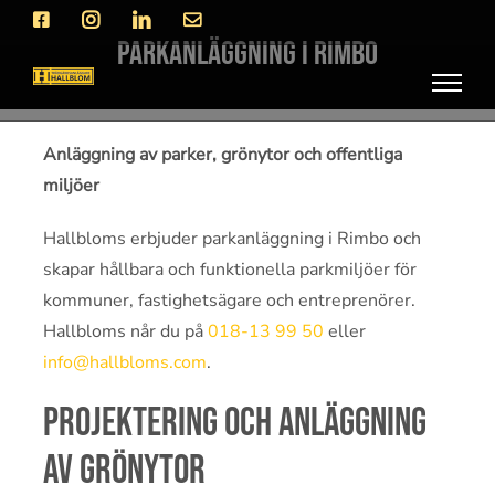
Fortsätt
Facebook
Instagram
LinkedIn
E-
post
till
Parkanläggning i Rimbo
innehållet
Anläggning av parker, grönytor och offentliga
miljöer
Hallbloms erbjuder parkanläggning i Rimbo och
skapar hållbara och funktionella parkmiljöer för
kommuner, fastighetsägare och entreprenörer.
Hallbloms når du på
018-13 99 50
eller
info@hallbloms.com
.
Projektering och anläggning
av grönytor