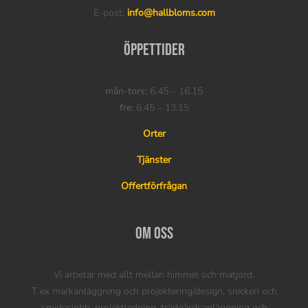
E-post:
info@hallbloms.com
Öppettider
mån-tors:
6.45 – 16.15
fre:
6.45 – 13.15
Orter
Tjänster
Offertförfrågan
Om oss
Vi arbetar med allt mellan himmel och matjord.
T ex markanläggning och projektering/design, snickeri och
smidesjobb, projektledning, trädgårdsanläggning och