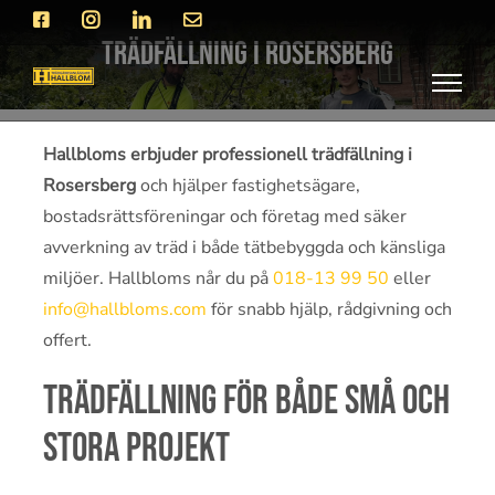
Fortsätt
Facebook
Instagram
LinkedIn
E-
post
till
Trädfällning i Rosersberg
innehållet
Hallbloms erbjuder professionell trädfällning i
Rosersberg
och hjälper fastighetsägare,
bostadsrättsföreningar och företag med säker
avverkning av träd i både tätbebyggda och känsliga
miljöer. Hallbloms når du på
018-13 99 50
eller
info@hallbloms.com
för snabb hjälp, rådgivning och
offert.
Trädfällning för både små och
stora projekt