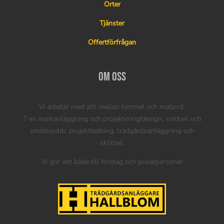
Orter
Tjänster
Offertförfrågan
Om oss
Vi arbetar med allt mellan himmel och matjord.
T ex markanläggning och projektering/design, snickeri och
smidesjobb, projektledning, trädgårdsanläggning och
skötsel.
Vi gör det både till företag och privatpersoner