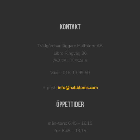
Kontakt
Trädgårdsanläggare Hallblom AB
Libro Ringväg 36
752 28 UPPSALA
Växel: 018-13 99 50
E-post:
info@hallbloms.com
Öppettider
mån-tors:
6.45 – 16.15
fre:
6.45 – 13.15