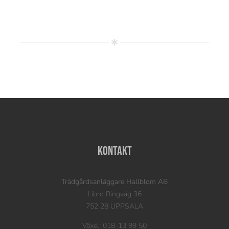
Kontakt
Trädgårdsanläggare Hallblom AB
Libro Ringväg 36
752 28 UPPSALA
Växel: 018-13 99 50