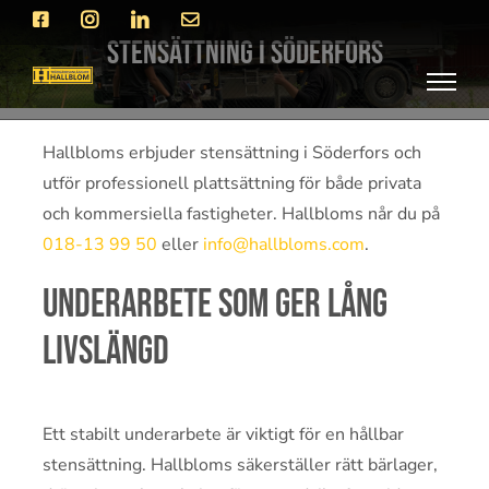
Fortsätt
Facebook
Instagram
LinkedIn
E-
post
till
Stensättning i Söderfors
innehållet
Hallbloms erbjuder stensättning i Söderfors och
utför professionell plattsättning för både privata
och kommersiella fastigheter. Hallbloms når du på
018-13 99 50
eller
info@hallbloms.com
.
Underarbete som ger lång
livslängd
Ett stabilt underarbete är viktigt för en hållbar
stensättning. Hallbloms säkerställer rätt bärlager,