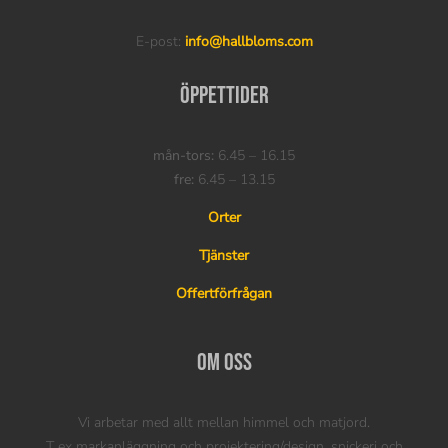
E-post:
info@hallbloms.com
Öppettider
mån-tors:
6.45 – 16.15
fre:
6.45 – 13.15
Orter
Tjänster
Offertförfrågan
Om oss
Vi arbetar med allt mellan himmel och matjord.
T ex markanläggning och projektering/design, snickeri och