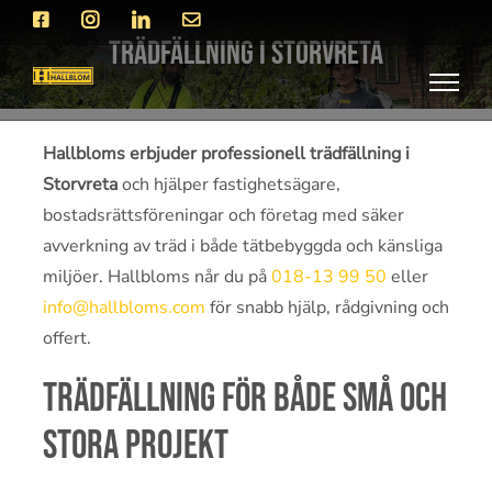
Fortsätt
Facebook
Instagram
LinkedIn
E-
post
till
Trädfällning i Storvreta
innehållet
Hallbloms erbjuder professionell trädfällning i
Storvreta
och hjälper fastighetsägare,
bostadsrättsföreningar och företag med säker
avverkning av träd i både tätbebyggda och känsliga
miljöer. Hallbloms når du på
018-13 99 50
eller
info@hallbloms.com
för snabb hjälp, rådgivning och
offert.
Trädfällning för både små och
stora projekt