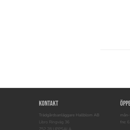
Kontakt
Öpp
Trädgårdsanläggare Hallblom AB
mån-t
Libro Ringväg 36
fre:
6.
752 28 UPPSALA