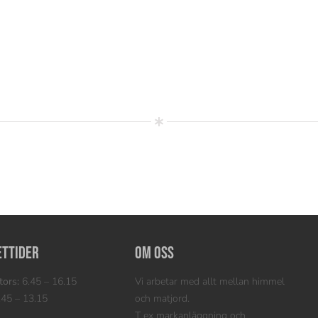
ettider
Om oss
ors:
6.45 – 16.15
Vi arbetar med allt mellan himmel
45 – 13.15
och matjord.
T ex markanläggning och