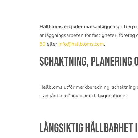
Hallbloms erbjuder markanläggning i Tierp
o
anläggningsarbeten för fastigheter, företa
50
eller
info@hallbloms.com
.
Schaktning, planering 
Hallbloms utför markberedning, schaktning oc
trädgårdar, gångvägar och byggnationer.
Långsiktig hållbarhet 