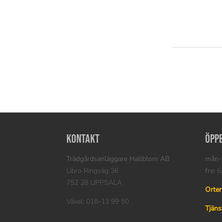
Kontakt
Öpp
Trädgårdsanläggare Hallblom AB
mån-t
Libro Ringväg 36
fre:
6.
752 28 UPPSALA
Orter
Växel: 018-13 99 50
Tjäns