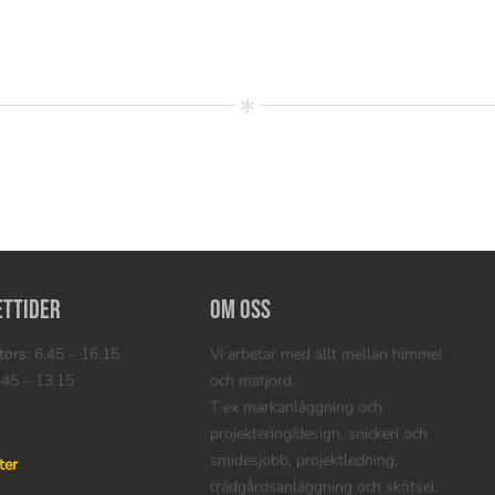
ettider
Om oss
ors:
6.45 – 16.15
Vi arbetar med allt mellan himmel
45 – 13.15
och matjord.
T ex markanläggning och
projektering/design, snickeri och
smidesjobb, projektledning,
ter
trädgårdsanläggning och skötsel.