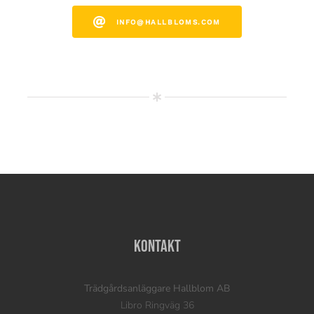
INFO@HALLBLOMS.COM
Kontakt
Trädgårdsanläggare Hallblom AB
Libro Ringväg 36