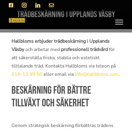
Fortsätt
Facebook
Instagram
LinkedIn
E-
post
till
Trädbeskärning i Upplands Väsby
innehållet
Hallbloms erbjuder trädbeskärning i Upplands
Väsby
och arbetar med
professionell trädvård
för
att säkerställa friska, stabila och estetiskt
tilltalande träd. Kontakta Hallbloms via teleon på
018-13 99 50
eller email via
info@hallbloms.com
.
Beskärning för bättre
tillväxt och säkerhet
Genom strategisk beskärning förbättras trädens