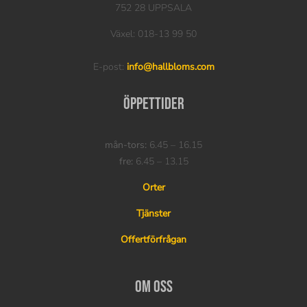
752 28 UPPSALA
Växel: 018-13 99 50
E-post:
info@hallbloms.com
Öppettider
mån-tors:
6.45 – 16.15
fre:
6.45 – 13.15
Orter
Tjänster
Offertförfrågan
Om oss