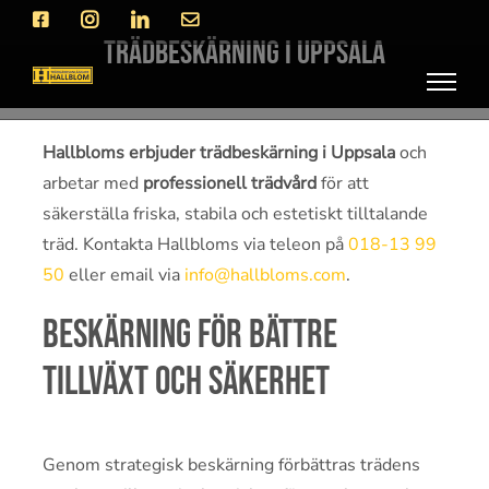
Fortsätt
Facebook
Instagram
LinkedIn
E-
post
till
Trädbeskärning i Uppsala
innehållet
Hallbloms erbjuder trädbeskärning i Uppsala
och
arbetar med
professionell trädvård
för att
säkerställa friska, stabila och estetiskt tilltalande
träd. Kontakta Hallbloms via teleon på
018-13 99
50
eller email via
info@hallbloms.com
.
Beskärning för bättre
tillväxt och säkerhet
Genom strategisk beskärning förbättras trädens