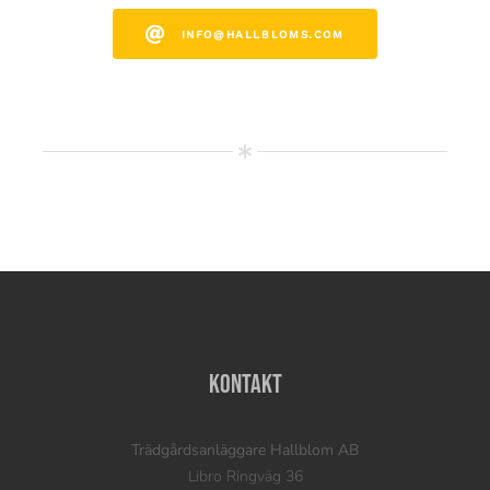
INFO@HALLBLOMS.COM
Kontakt
Trädgårdsanläggare Hallblom AB
Libro Ringväg 36