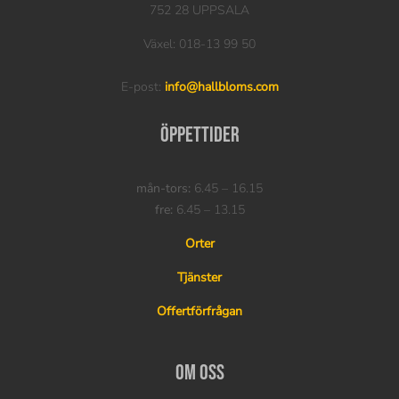
752 28 UPPSALA
Växel: 018-13 99 50
E-post:
info@hallbloms.com
Öppettider
mån-tors:
6.45 – 16.15
fre:
6.45 – 13.15
Orter
Tjänster
Offertförfrågan
Om oss