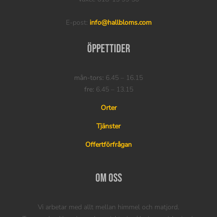
E-post:
info@hallbloms.com
Öppettider
mån-tors:
6.45 – 16.15
fre:
6.45 – 13.15
Orter
Tjänster
Offertförfrågan
Om oss
Vi arbetar med allt mellan himmel och matjord.