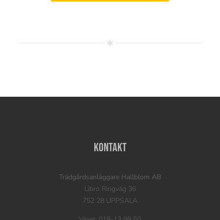
Kontakt
Trädgårdsanläggare Hallblom AB
Libro Ringväg 36
752 28 UPPSALA
Växel: 018-13 99 50