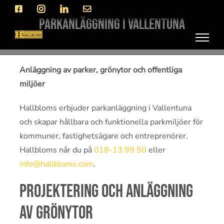
Fortsätt
Facebook
Instagram
LinkedIn
E-
post
till
Parkanläggning i Vallentuna
innehållet
Anläggning av parker, grönytor och offentliga
miljöer
Hallbloms erbjuder parkanläggning i Vallentuna
och skapar hållbara och funktionella parkmiljöer för
kommuner, fastighetsägare och entreprenörer.
Hallbloms når du på
018-13 99 50
eller
info@hallbloms.com
.
Projektering och anläggning
av grönytor