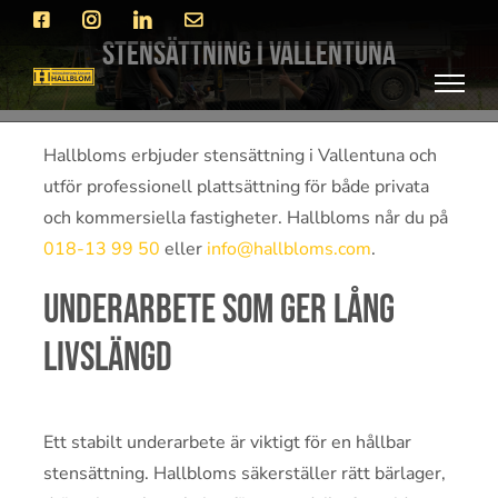
Fortsätt
Facebook
Instagram
LinkedIn
E-
post
till
Stensättning i Vallentuna
innehållet
Hallbloms erbjuder stensättning i Vallentuna och
utför professionell plattsättning för både privata
och kommersiella fastigheter. Hallbloms når du på
018-13 99 50
eller
info@hallbloms.com
.
Underarbete som ger lång
livslängd
Ett stabilt underarbete är viktigt för en hållbar
stensättning. Hallbloms säkerställer rätt bärlager,