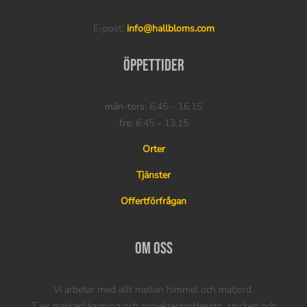
E-post:
info@hallbloms.com
Öppettider
mån-tors:
6.45 – 16.15
fre:
6.45 – 13.15
Orter
Tjänster
Offertförfrågan
Om oss
Vi arbetar med allt mellan himmel och matjord.
T ex markanläggning och projektering/design, snickeri och