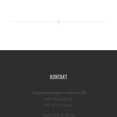
Kontakt
Trädgårdsanläggare Hallblom AB
Libro Ringväg 36
752 28 UPPSALA
Växel: 018-13 99 50