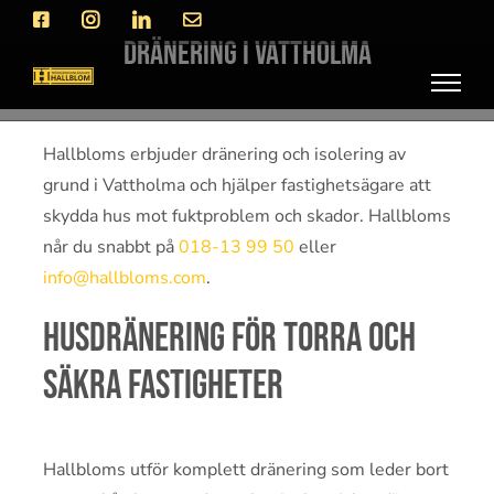
Fortsätt
Facebook
Instagram
LinkedIn
E-
post
till
Dränering i Vattholma
innehållet
Hallbloms erbjuder dränering och isolering av
grund i Vattholma och hjälper fastighetsägare att
skydda hus mot fuktproblem och skador. Hallbloms
når du snabbt på
018-13 99 50
eller
info@hallbloms.com
.
Husdränering för torra och
säkra fastigheter
Hallbloms utför komplett dränering som leder bort