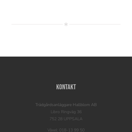
Kontakt
Trädgårdsanläggare Hallblom AB
Libro Ringväg 36
752 28 UPPSALA
Växel: 018-13 99 50