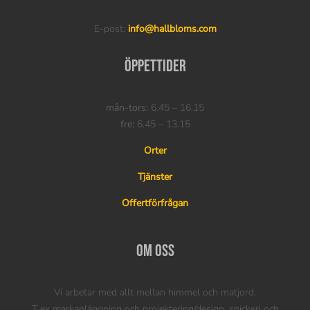
E-post:
info@hallbloms.com
Öppettider
mån-tors:
6.45 – 16.15
fre:
6.45 – 13.15
Orter
Tjänster
Offertförfrågan
Om oss
Vi arbetar med allt mellan himmel och matjord.
T ex markanläggning och projektering/design, snickeri och