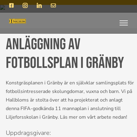
Fortsätt
Facebook
Instagram
LinkedIn
E-
post
till
innehållet
Anläggning av
fotbollsplan i Gränby
Konstgräsplanen i Gränby är en självklar samlingsplats för
fotbollsintresserade skolungdomar, vuxna och barn. Vi på
Hallbloms är stolta över att ha projekterat och anlagt
denna FIFA-godkända 11 mannaplan i anslutning till
Liljeforsskolan i Gränby. Läs mer om vårt arbete nedan!
Uppdragsgivare: