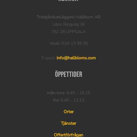
Trädgårdsanläggare Hallblom AB
Libro Ringväg 36
752 28 UPPSALA
Växel: 018-13 99 50
E-post:
info@hallbloms.com
Öppettider
mån-tors:
6.45 – 16.15
fre:
6.45 – 13.15
Orter
Tjänster
Offertförfrågan