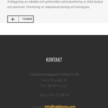
Anläggning av rabatter och gräsmattor samt plantering av träd, buskar
och perenner. Montering av lekplatsutrustning och konstgräs.
TILLBAKA
Kontakt
Trädgårdsanläggare Hallblom AB
Libro Ringväg 36
752 28 UPPSALA
Växel: 018-13 99 50
E-post:
info@hallbloms.com