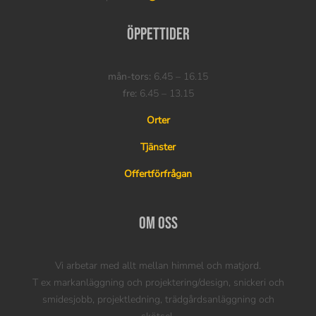
Öppettider
mån-tors:
6.45 – 16.15
fre:
6.45 – 13.15
Orter
Tjänster
Offertförfrågan
Om oss
Vi arbetar med allt mellan himmel och matjord.
T ex markanläggning och projektering/design, snickeri och
smidesjobb, projektledning, trädgårdsanläggning och