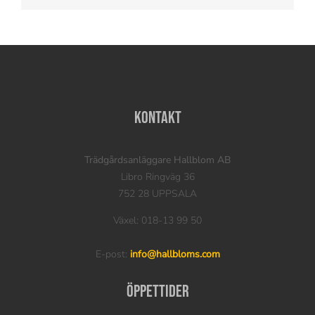
Kontakt
Trädgårdsanläggare Hallblom AB
Libro Ringväg 36
752 28 UPPSALA
Växel: 018-13 99 50
E-post:
info@hallbloms.com
Öppettider