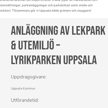
branscherfarenhet och expertis utför vi alla typer av markarbeten och
stensättningar, parkanläggningar och parkskötsel samt smide och
snickeri. Tillsammans gör vi Uppsala både grönare och snyggare!
Anläggning av lekpark
& utemiljö –
Lyrikparken Uppsala
Uppdragsgivare:
Uppsala Kommun
Utförandetid: