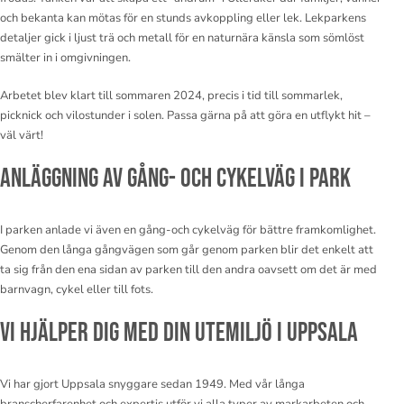
och bekanta kan mötas för en stunds avkoppling eller lek. Lekparkens
detaljer gick i ljust trä och metall för en naturnära känsla som sömlöst
smälter in i omgivningen.
Arbetet blev klart till sommaren 2024, precis i tid till sommarlek,
picknick och vilostunder i solen. Passa gärna på att göra en utflykt hit –
väl värt!
Anläggning av gång- och cykelväg i park
I parken anlade vi även en gång-och cykelväg för bättre framkomlighet.
Genom den långa gångvägen som går genom parken blir det enkelt att
ta sig från den ena sidan av parken till den andra oavsett om det är med
barnvagn, cykel eller till fots.
Vi hjälper dig med din utemiljö i Uppsala
Vi har gjort Uppsala snyggare sedan 1949. Med vår långa