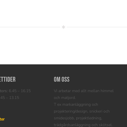
ettider
Om oss
ors:
6.45 – 16.15
Vi arbetar med allt mellan himmel
45 – 13.15
och matjord.
T ex markanläggning och
projektering/design, snickeri och
smidesjobb, projektledning,
ter
trädgårdsanläggning och skötsel.