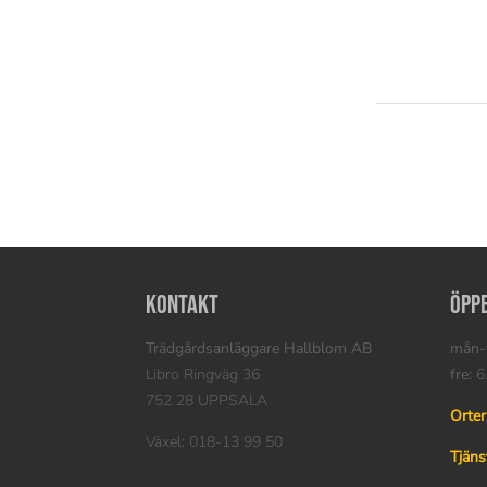
Kontakt
Öpp
Trädgårdsanläggare Hallblom AB
mån-t
Libro Ringväg 36
fre:
6.
752 28 UPPSALA
Orter
Växel: 018-13 99 50
Tjäns